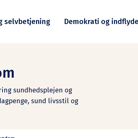
g selvbetjening
Demokrati og indflyd
om
kring sundhedsplejen og
agpenge, sund livsstil og