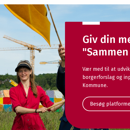
Giv din m
"Sammen 
Vær med til at udvi
borgerforslag og in
Kommune.
Besøg platform