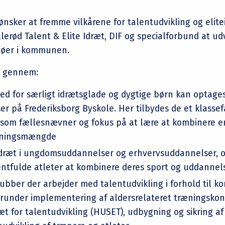
sker at fremme vilkårene for talentudvikling og elitei
erød Talent & Elite Idræt, DIF og specialforbund at udv
ljøer i kommunen.
d gennem:
ed for særligt idrætsglade og dygtige børn kan optages
ser på Frederiksborg Byskole. Her tilbydes de et klass
 som fællesnævner og fokus på at lære at kombinere 
ræningsmængde
eidræt i ungdomsuddannelser og erhvervsuddannelser, o
ntfulde atleter at kombinere deres sport og uddannel
lubber der arbejder med talentudvikling i forhold til 
erunder implementering af aldersrelateret træningskon
æt for talentudvikling (HUSET), udbygning og sikring a