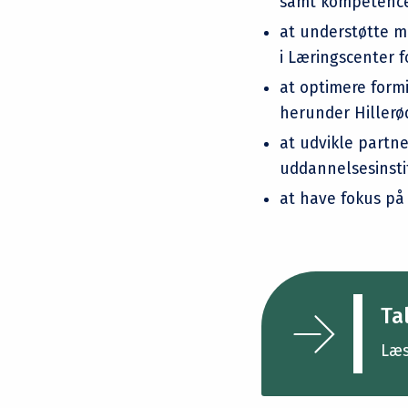
samt kompetenceu
at understøtte m
i Læringscenter f
at optimere form
herunder Hillerød
at udvikle partn
uddannelsesinsti
at have fokus på
Ta
Læs