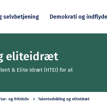
g selvbetjening
Demokrati og indflyd
g eliteidræt
ent & Elite Idræt (HTEI) for at
tur- og fritidsliv
Talentudvikling og eliteidræt