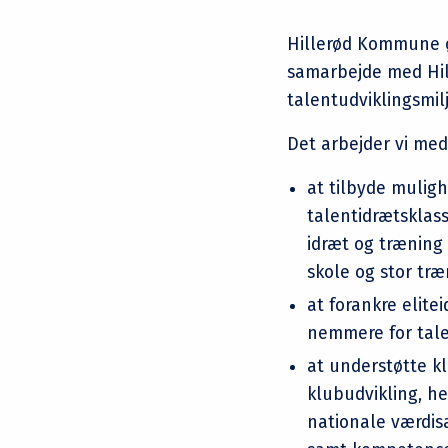
Hillerød Kommune øn
samarbejde med Hill
talentudviklingsmi
Det arbejder vi me
at tilbyde muligh
talentidrætsklas
idræt og træning
skole og stor t
at forankre elit
nemmere for tale
at understøtte k
klubudvikling, h
nationale værdis