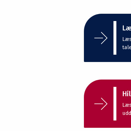
Læ
Læs
tal
Hi
Læs
udd