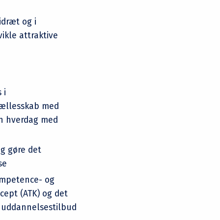
dræt og i
ikle attraktive
 i
efællesskab med
en hverdag med
g gøre det
se
kompetence- og
cept (ATK) og det
f uddannelsestilbud