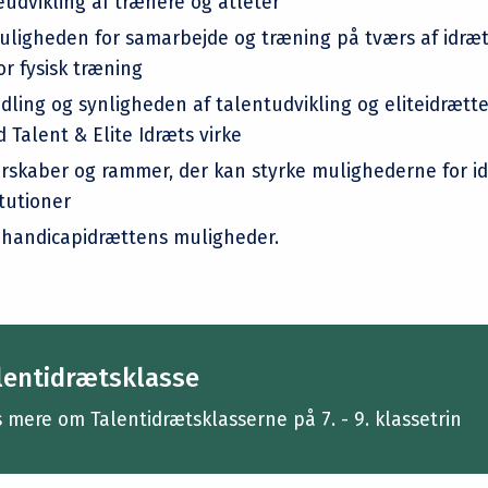
dvikling af trænere og atleter
uligheden for samarbejde og træning på tværs af idræ
or fysisk træning
idling og synligheden af talentudvikling og eliteidræt
 Talent & Elite Idræts virke
erskaber og rammer, der kan styrke mulighederne for i
tutioner
 handicapidrættens muligheder.
lentidrætsklasse
 mere om Talentidrætsklasserne på 7. - 9. klassetrin