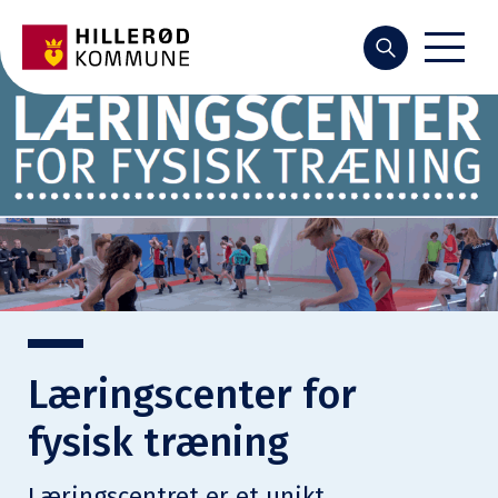
Søg
Læringscenter for
fysisk træning
Læringscentret er et unikt