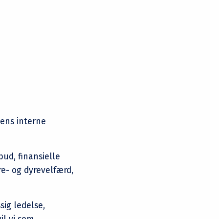
ens interne
bud, finansielle
re- og dyrevelfærd,
ig ledelse,