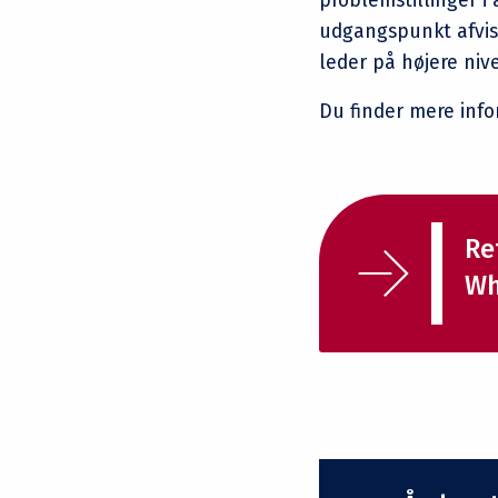
problemstillinger i 
udgangspunkt afvise
leder på højere niv
Du finder mere inf
Re
Wh