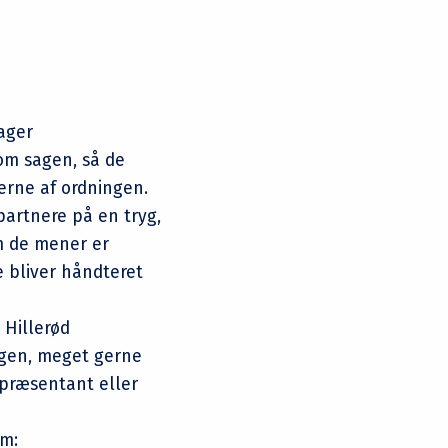
ager
om sagen, så de
erne af ordningen.
artnere på en tryg,
 de mener er
e bliver håndteret
 Hillerød
gen, meget gerne
repræsentant eller
om: