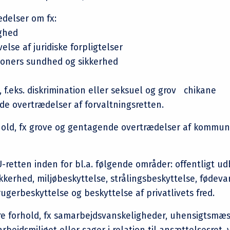
ædelser om fx:
ighed
lse af juridiske forpligtelser
soners sundhed og sikkerhed
f.eks. diskrimination eller seksuel og grov chikane
e overtrædelser af forvaltningsretten.
rhold, fx grove og gentagende overtrædelser af kommun
-retten inden for bl.a. følgende områder: offentligt ud
ikkerhed, miljøbeskyttelse, strålingsbeskyttelse, fødeva
ugerbeskyttelse og beskyttelse af privatlivets fred.
e forhold, fx samarbejdsvanskeligheder, uhensigtsmæss