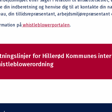
arbejdsmiljøet eller sager i relation til ansættelsesret, v
 din indberetning og henvise dig til at kontakte din n
eau, din tillidsrepræsentant, arbejdsmiljørepræsentant 
ormation på
whistleblowerportalen
.
tningslinjer for Hillerød Kommunes inte
istleblowerordning