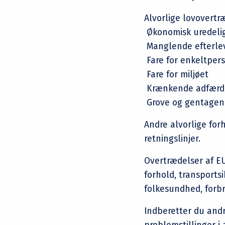
Alvorlige lovovertr
Økonomisk uredel
Manglende efterleve
Fare for enkeltper
Fare for miljøet
Krænkende adfærd, 
Grove og gentagend
Andre alvorlige fo
retningslinjer.
Overtrædelser af EU
forhold, transports
folkesundhed, forbr
Indberetter du andr