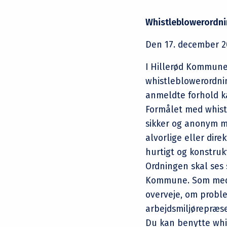
Whistleblowerordni
Den 17. december 20
I Hillerød Kommune 
whistleblowerordni
anmeldte forhold k
Formålet med whist
sikker og anonym 
alvorlige eller dire
hurtigt og konstruk
Ordningen skal ses 
Kommune. Som meda
overveje, om problem
arbejdsmiljørepræs
Du kan benytte whis