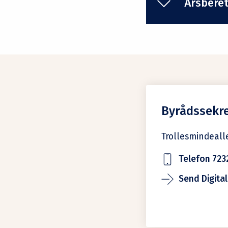
Årsbere
Byrådssekre
Trollesmindeall
Telefon 723
Send Digital