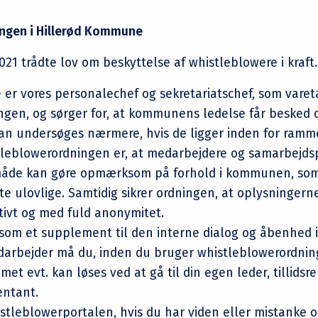
ngen i Hillerød Kommune
21 trådte lov om beskyttelse af whistleblowere i kraft.
er vores personalechef og sekretariatschef, som varet
ngen, og sørger for, at kommunens ledelse får besked 
an undersøges nærmere, hvis de ligger inden for ramm
leblowerordningen er, at medarbejdere og samarbejdsp
måde kan gøre opmærksom på forhold i kommunen, som
kte ulovlige. Samtidig sikrer ordningen, at oplysningern
tivt og med fuld anonymitet.
som et supplement til den interne dialog og åbenhed i
rbejder må du, inden du bruger whistleblowerordnin
et evt. kan løses ved at gå til din egen leder, tillids
entant.
tleblowerportalen, hvis du har viden eller mistanke 