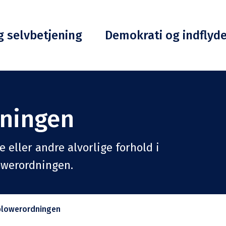
g selvbetjening
Demokrati og indflyd
ningen
 eller andre alvorlige forhold i
owerordningen.
blowerordningen