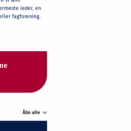
il vi som
ærmeste leder, en
eller fagforening.
rne
Åbn alle