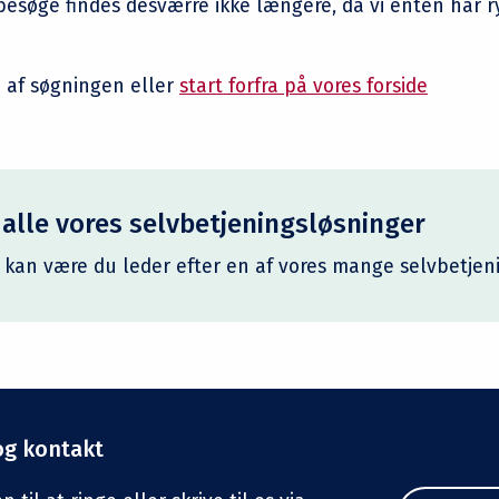
besøge findes desværre ikke længere, da vi enten har ry
 af søgningen eller
start forfra på vores forside
 alle vores selvbetjeningsløsninger
 kan være du leder efter en af vores mange selvbetjen
og kontakt