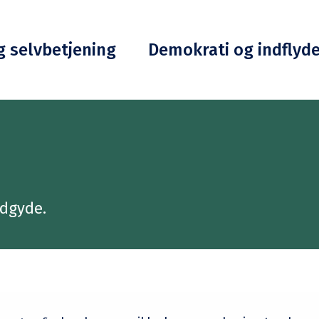
g selvbetjening
Demokrati og indflyd
indgyde.