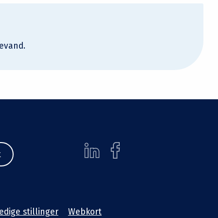
devand.
t
edige stillinger
Webkort