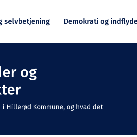
g selvbetjening
Demokrati og indflyd
der og
ter
de i Hillerød Kommune, og hvad det