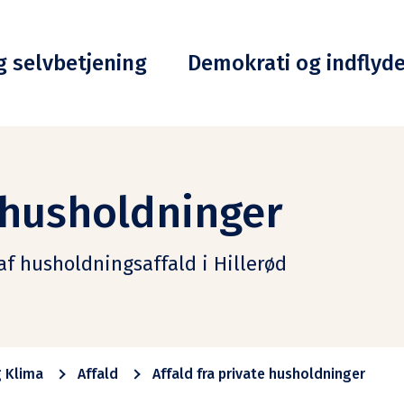
g selvbetjening
Demokrati og indflyd
e husholdninger
af husholdningsaffald i Hillerød
g Klima
Affald
Affald fra private husholdninger