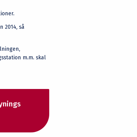
ioner.
n 2014, så
ulningen,
gsstation m.m. skal
synings