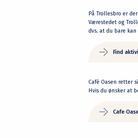
På Trollesbro er de
Værestedet og Troll
dvs. at du bare ka
Find akti
Café Oasen retter s
Hvis du ønsker at 
Cafe Oas