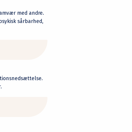
g samvær med andre.
psykisk sårbarhed,
ktionsnedsættelse.
r.