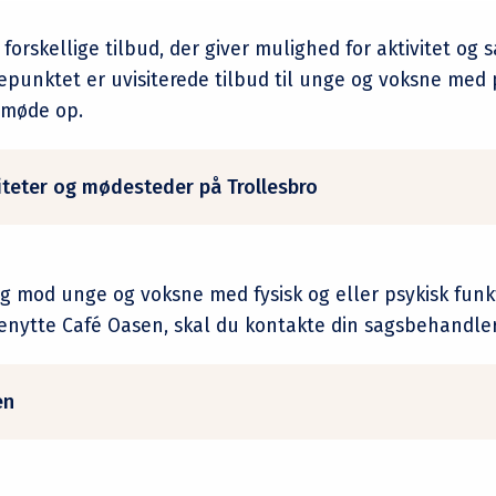
r forskellige tilbud, der giver mulighed for aktivitet o
epunktet er uvisiterede tilbud til unge og voksne med 
n møde op.
viteter og mødesteder på Trollesbro
ig mod unge og voksne med fysisk og eller psykisk fun
benytte Café Oasen, skal du kontakte din sagsbehandle
en