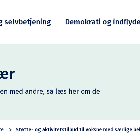
g selvbetjening
Demokrati og indflyd
vær
mmen med andre, så læs her om de
te
Støtte- og aktivitetstilbud til voksne med særlige b