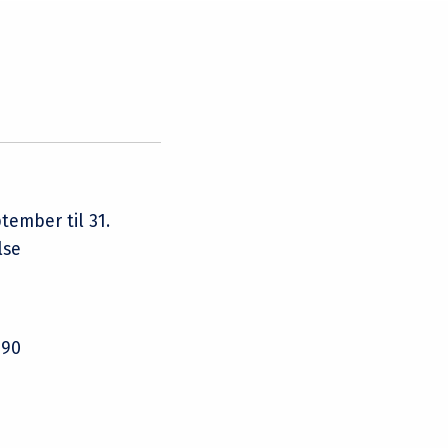
tember til 31.
lse
 90