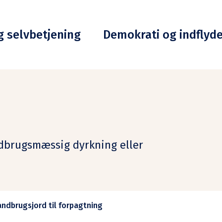
g selvbetjening
Demokrati og indflyd
ndbrugsmæssig dyrkning eller
andbrugsjord til forpagtning