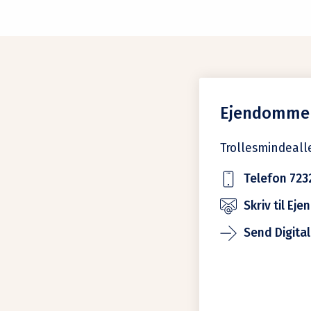
Ejendomme
Trollesmindeall
Telefon 723
Skriv til E
Send Digita