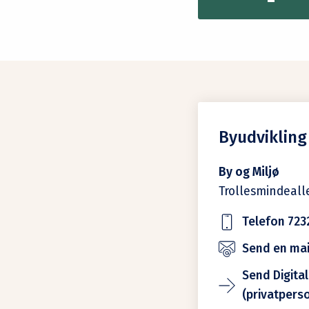
Byudvikling
By og Miljø
Trollesmindeall
Telefon 723
Send en mail
Send Digital
(privatpers