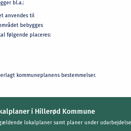
gger bl.a.:
t anvendes til
området bebygges
al følgende placeres:
derlagt kommuneplanens bestemmelser.
kalplaner i Hillerød Kommune
gældende lokalplaner samt planer under udarbejdelse 