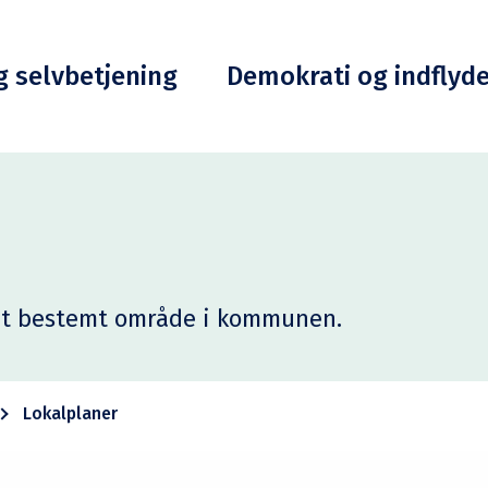
g selvbetjening
Demokrati og indflyd
r et bestemt område i kommunen.
Lokalplaner