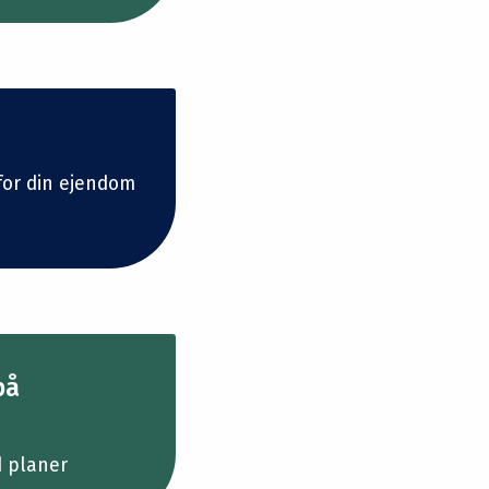
or din ejendom
på
d planer