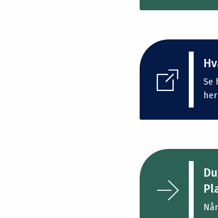
Hv
Se 
her
Du
Pl
Når