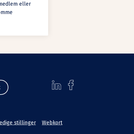
emedlem eller
somme
t
edige stillinger
Webkort