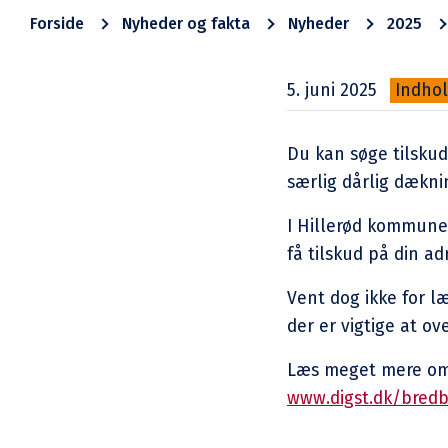
Forside
Nyheder og fakta
Nyheder
2025
5. juni 2025
Indho
Du kan søge tilskud 
særlig dårlig dækni
I Hillerød kommune 
få tilskud på din a
Vent dog ikke for l
der er vigtige at ov
Læs meget mere om 
www.digst.dk/bred