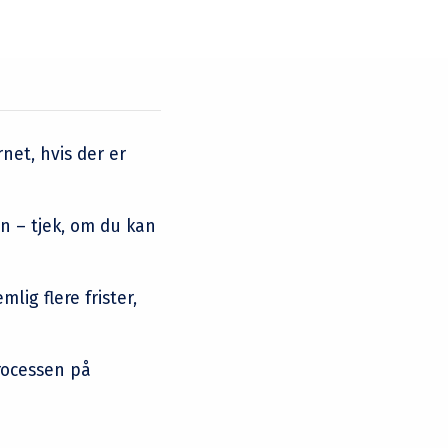
net, hvis der er
en – tjek, om du kan
ig flere frister,
rocessen på