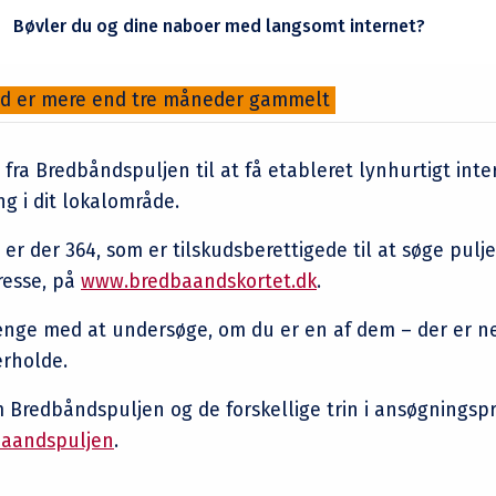
Bøvler du og dine naboer med langsomt internet?
ld er mere end tre måneder gammelt
fra Bredbåndspuljen til at få etableret lynhurtigt inter
ng i dit lokalområde.
er der 364, som er tilskudsberettigede til at søge pulj
dresse, på
www.bredbaandskortet.dk
.
ænge med at undersøge, om du er en af dem – der er neml
erholde.
Bredbåndspuljen og de forskellige trin i ansøgningsp
baandspuljen
.