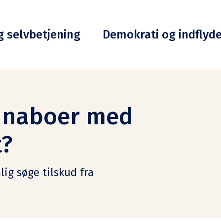
g selvbetjening
Demokrati og indflyd
e naboer med
t?
ig søge tilskud fra