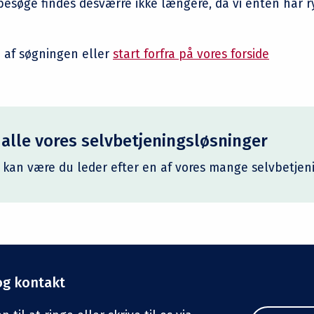
besøge findes desværre ikke længere, da vi enten har ry
 af søgningen eller
start forfra på vores forside
 alle vores selvbetjeningsløsninger
 kan være du leder efter en af vores mange selvbetjen
og kontakt