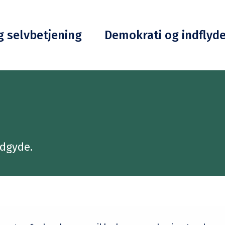
g selvbetjening
Demokrati og indflyd
indgyde.