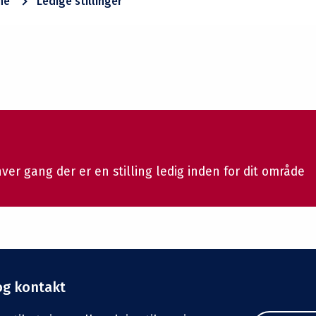
ne
Ledige stillinger
hver gang der er en stilling ledig inden for dit område
og kontakt