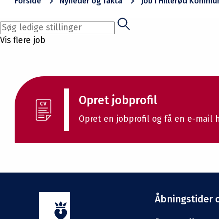
Forside
Nyheder og fakta
Job i Hillerød Kommu
Vis flere job
Opret jobprofil
Opret en jobprofil og få en e-mail 
Åbningstider 